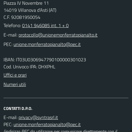
Piazza IV Novembre 11
14019 Villanova d’Asti (AT)
C.F. 92081950054
Telefono:
0141 946085 int. 1 + 0
E-mail:
PEC:
IBAN: IT03U0306947790100000301023
Cod. Univoco IPA: DHXPHL
Uffici e orari
Numeri utili
CONTATTI D.P.O.
E-mail:
PEC:
(indirizzo PEC da utilizzare per comunicare direttamente con il