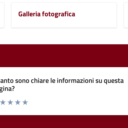
Galleria fotografica
anto sono chiare le informazioni su questa
gina?
a da 1 a 5 stelle la pagina
ta 1 stelle su 5
Valuta 2 stelle su 5
Valuta 3 stelle su 5
Valuta 4 stelle su 5
Valuta 5 stelle su 5