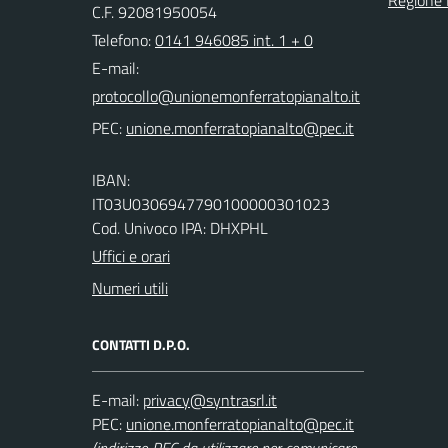
Regione
C.F. 92081950054
Telefono:
0141 946085 int. 1 + 0
E-mail:
PEC:
IBAN:
IT03U0306947790100000301023
Cod. Univoco IPA: DHXPHL
Uffici e orari
Numeri utili
CONTATTI D.P.O.
E-mail:
PEC: