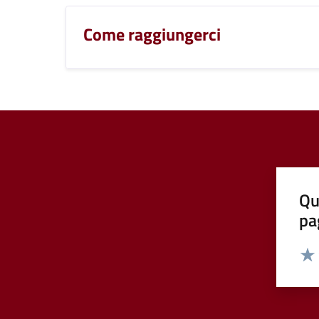
Come raggiungerci
Qu
pa
Valut
Valu