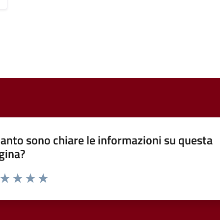
anto sono chiare le informazioni su questa
gina?
a da 1 a 5 stelle la pagina
ta 1 stelle su 5
Valuta 2 stelle su 5
Valuta 3 stelle su 5
Valuta 4 stelle su 5
Valuta 5 stelle su 5