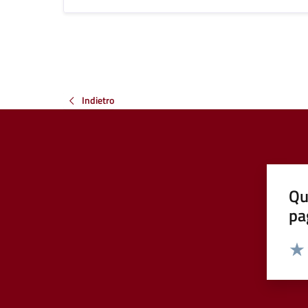
Indietro
Qu
pa
Valut
Valu