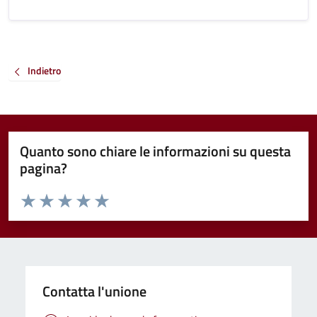
Indietro
Quanto sono chiare le informazioni su questa
pagina?
Valuta da 1 a 5 stelle la pagina
Valuta 1 stelle su 5
Valuta 2 stelle su 5
Valuta 3 stelle su 5
Valuta 4 stelle su 5
Valuta 5 stelle su 5
Contatta l'unione